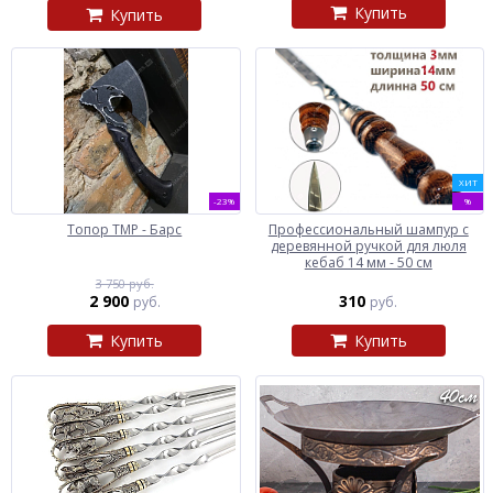
Купить
Купить
ХИТ
-23%
%
Топор ТМР - Барс
Профессиональный шампур с
деревянной ручкой для люля
кебаб 14 мм - 50 см
3 750 руб.
2 900
310
руб.
руб.
Купить
Купить