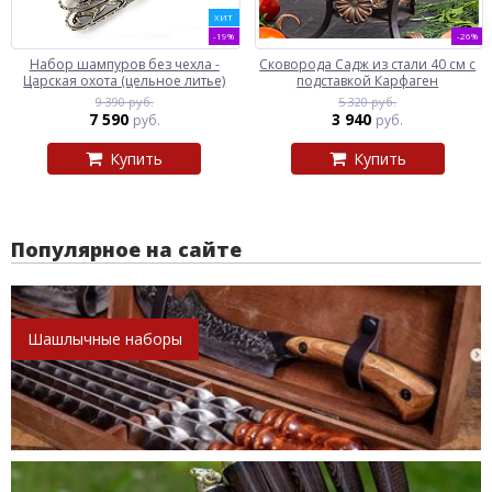
ХИТ
-19%
-26%
Набор шампуров без чехла -
Сковорода Садж из стали 40 см с
Царская охота (цельное литье)
подставкой Карфаген
9 390 руб.
5 320 руб.
7 590
3 940
руб.
руб.
Купить
Купить
Популярное на сайте
Шашлычные наборы