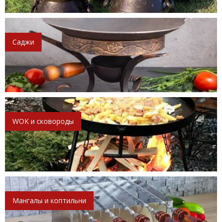
Саджи
WOK и сковороды
Мангалы и коптильни