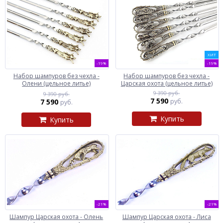
ХИТ
-19%
-19%
Набор шампуров без чехла -
Набор шампуров без чехла -
Олени (цельное литье)
Царская охота (цельное литье)
9 390 руб.
9 390 руб.
7 590
7 590
руб.
руб.
Купить
Купить
-21%
-21%
Шампур Царская охота - Олень
Шампур Царская охота - Лиса