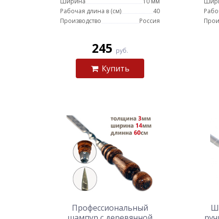
Ширина
10 мм
Шир
Рабочая длина в (см)
40
Рабо
Производство
Россия
Прои
245
руб.
Купить
Профессиональный
Ш
шампур с деревянной
руч