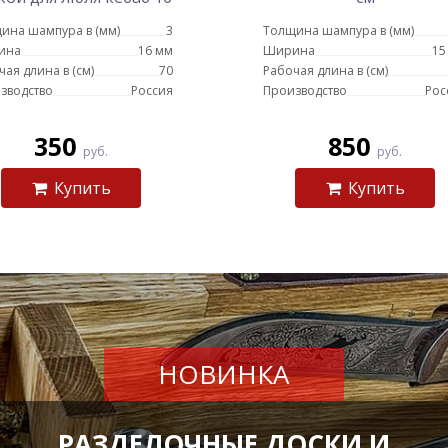
мм - 70 см
ина шампура в (мм)
3
Толщина шампура в (мм)
ина
16 мм
Ширина
15
чая длина в (см)
70
Рабочая длина в (см)
зводство
Россия
Производство
Рос
350
850
руб.
руб.
Купить
Купить
НОВИНКА
РАЗДЕЛОЧНЫЕ ДОСКИ И