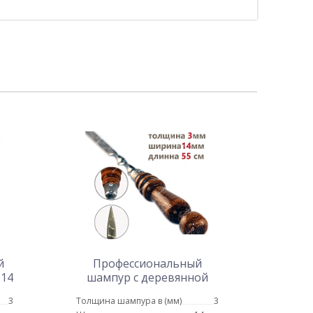
й
Профессиональный
 14
шампур с деревянной
ручкой для люля кебаб 14
3
Толщина шампура в (мм)
3
мм - 55 см