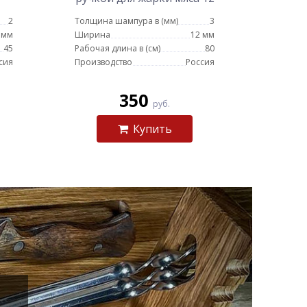
мм - 80 см
2
Толщина шампура в (мм)
3
 мм
Ширина
12 мм
45
Рабочая длина в (см)
80
сия
Производство
Россия
350
руб.
Купить