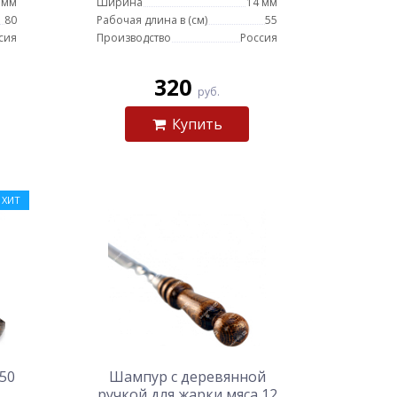
 мм
Ширина
14 мм
80
Рабочая длина в (см)
55
сия
Производство
Россия
320
руб.
Купить
ХИТ
50
Шампур с деревянной
ручкой для жарки мяса 12