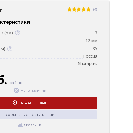
(4)
sh
актеристики
в (мм)
3
12 мм
см)
35
Россия
Shampurs
б.
за 1 шт
Нет в наличии
ЗАКАЗАТЬ ТОВАР
СООБЩИТЬ О ПОСТУПЛЕНИИ
СРАВНИТЬ