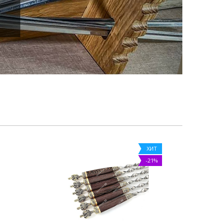
ХИТ
-21%