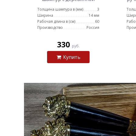
ручкой для люля кебаб 14
Толщина шампура в (мм)
3
Толщ
мм - 60 см
Ширина
14 мм
Шир
Рабочая длина в (см)
60
Рабо
Производство
Россия
Прои
330
руб.
Купить