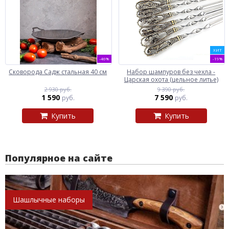
ХИТ
-46%
-19%
Сковорода Садж стальная 40 см
Набор шампуров без чехла -
Царская охота (цельное литье)
2 930 руб.
9 390 руб.
1 590
7 590
руб.
руб.
Купить
Купить
Популярное на сайте
Шашлычные наборы