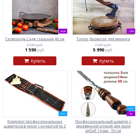
-46%
-18%
Сковорода Садж стальная 40 см
Топор Дровосек для викинга
2 930 руб.
7 290 руб.
1 590
5 990
руб.
руб.
Купить
Купить
ХИТ
ХИТ
%
Комплект профессиональных
Профессиональный шампур с
шампуров в чехле с кочергой № 2
деревянной ручкой для люля
кебаб 14 мм - 50 см