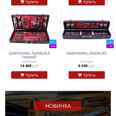
Купить
Купить
ХИТ
ХИТ
-10%
-7%
Шампурница - Кизляр № 4
Шампурница - Кизляр №5
(черный)
16 020 руб.
7 000 руб.
14 400
6 500
руб.
руб.
Купить
Купить
НОВИНКА