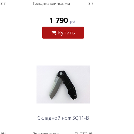
3.7
Толщина клинка, мм
3.7
1 790
руб.
Купить
Складной нож SQ11-B
OWN
Производитель
TUOTOWN