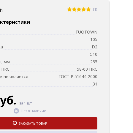
(1)
sh
актеристики
TUOTOWN
105
ка
D2
и
G10
а, мм
235
, HRC
58-60 HRC
 не является
ГОСТ Р 51644-2000
м
31
руб.
за 1 шт
Нет в наличии
ЗАКАЗАТЬ ТОВАР