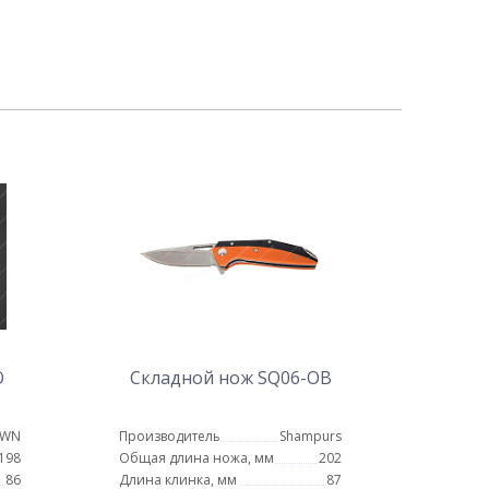
O
Складной нож SQ06-OB
OWN
Производитель
Shampurs
198
Общая длина ножа, мм
202
86
Длина клинка, мм
87