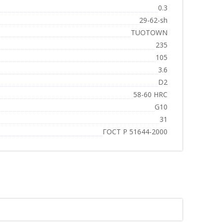
0.3
29-62-sh
TUOTOWN
235
105
3.6
D2
58-60 HRC
G10
31
ГОСТ Р 51644-2000