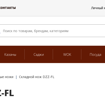
Личный 
КОНТАКТЫ
Казаны
Саджи
WOK
Посуда
ые ножи
Складной нож DZZ-FL
-FL