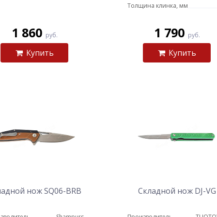
Толщина клинка, мм
1 860
1 790
руб.
руб.
Купить
Купить
ладной нож SQ06-BRB
Складной нож DJ-VG
зводитель
Shampurs
Производитель
TUOT