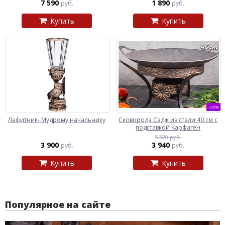
7 590
1 890
руб.
руб.
Купить
Купить
-26%
Лафитник- Мудрому начальнику
Сковорода Садж из стали 40 см с
подставкой Карфаген
5 320 руб.
3 900
3 940
руб.
руб.
Купить
Купить
Популярное на сайте