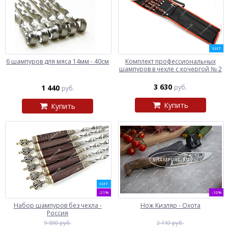
ХИТ
6 шампуров для мяса 14мм - 40см
Комплект профессиональных
шампуров в чехле с кочергой № 2
3 630
1 440
руб.
руб.
Купить
Купить
ХИТ
-21%
-10%
Набор шампуров без чехла -
Нож Кизляр - Охота
Россия
9 590 руб.
2 110 руб.