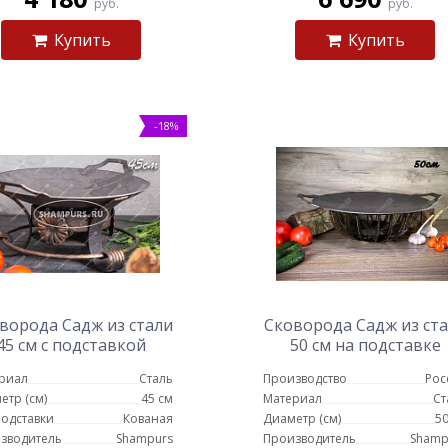
руб.
руб.
Купить
Купить
-18%
ворода Садж из стали
Сковорода Садж из ст
45 см с подставкой
50 см на подставке
Классика
Протея ШиК
риал
Сталь
Производство
Рос
етр (см)
45 см
Материал
Ст
подставки
Кованая
Диаметр (см)
50
зводитель
Shampurs
Производитель
Shamp