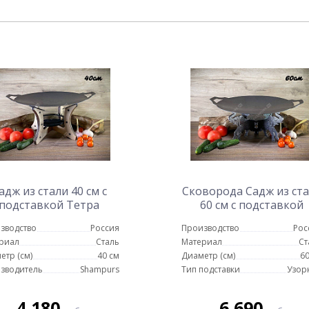
адж из стали 40 см с
Сковорода Садж из ст
подставкой Тетра
60 см с подставкой
Слоны
зводство
Россия
Производство
Рос
риал
Сталь
Материал
Ст
етр (см)
40 см
Диаметр (см)
60
зводитель
Shampurs
Тип подставки
Узор
4 180
6 690