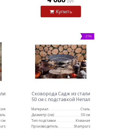
руб.
Купить
-21%
али
Сковорода Садж из стали
50 см с подставкой Непал
сия
Материал
Сталь
аль
Диаметр (см)
50 см
 см
Тип подставки
Кованая
urs
Производитель
Shampurs