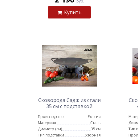
руб.
Купить
Сковорода Садж из стали
Ско
35 см с подставкой
Слоны
Производство
Россия
Мате
Материал
Сталь
Диам
Диаметр (см)
35 см
Тип 
Тип подставки
Узорная
Прои