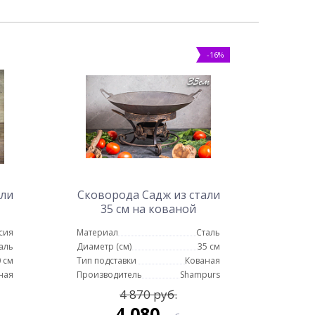
-16%
али
Сковорода Садж из стали
35 см на кованой
подставке Кебаб
сия
Материал
Сталь
аль
Диаметр (см)
35 см
 см
Тип подставки
Кованая
ная
Производитель
Shampurs
4 870 руб.
4 080