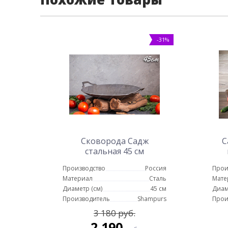
-31%
Сковорода Садж
С
стальная 45 см
Производство
Россия
Прои
Материал
Сталь
Мате
Диаметр (см)
45 см
Диам
Производитель
Shampurs
Прои
3 180 руб.
2 190