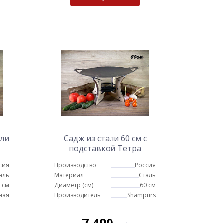
али
Садж из стали 60 см с
подставкой Тетра
сия
Производство
Россия
аль
Материал
Сталь
 см
Диаметр (см)
60 см
ная
Производитель
Shampurs
7 490