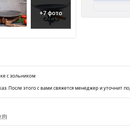
+7 фото
вке с зольником
аз. После этого с вами свяжется менеджер и уточнит по
ы
(0)