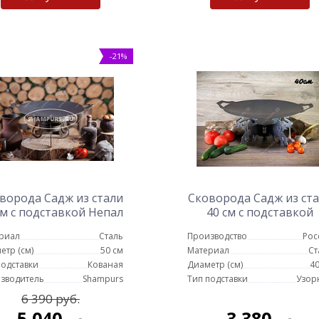
-21%
ворода Садж из стали
Сковорода Садж из ст
см с подставкой Непал
40 см с подставкой
Слоны
риал
Сталь
Производство
Рос
етр (см)
50 см
Материал
Ст
подставки
Кованая
Диаметр (см)
40
зводитель
Shampurs
Тип подставки
Узор
6 390 руб.
5 040
3 380