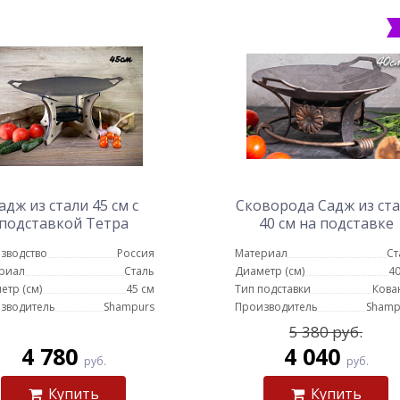
адж из стали 45 см с
Сковорода Садж из ст
подставкой Тетра
40 см на подставке
Классика
зводство
Россия
Материал
Ст
риал
Сталь
Диаметр (см)
40
етр (см)
45 см
Тип подставки
Кова
зводитель
Shampurs
Производитель
Shamp
5 380 руб.
4 780
4 040
руб.
руб.
Купить
Купить