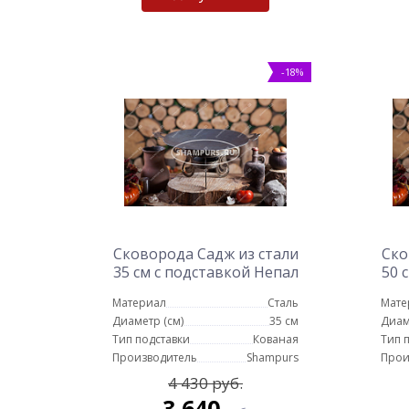
-18%
Сковорода Садж из стали
Ско
35 см с подставкой Непал
50 
Материал
Сталь
Мате
Диаметр (см)
35 см
Диам
Тип подставки
Кованая
Тип 
Производитель
Shampurs
Прои
4 430 руб.
3 640