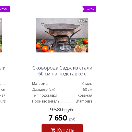
-25%
-20%
али
Сковорода Садж из стали
60 см на подставке с
емкостями для соуса
аль
Материал
Сталь
 см
Диаметр (см)
60 см
ная
Тип подставки
Кованая
urs
Производитель
Shampurs
9 580 руб.
7 650
руб.
Купить