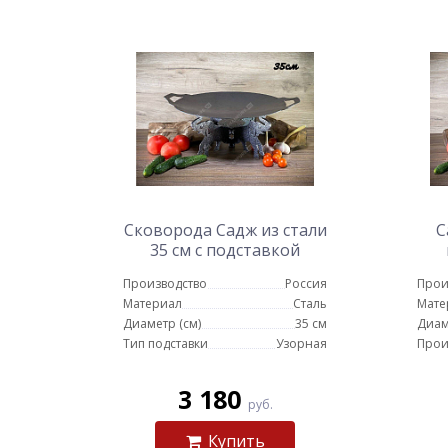
Сковорода Садж из стали
С
35 см с подставкой
Слоны
Производство
Россия
Прои
Материал
Сталь
Мате
Диаметр (см)
35 см
Диам
Тип подставки
Узорная
Прои
3 180
руб.
Купить