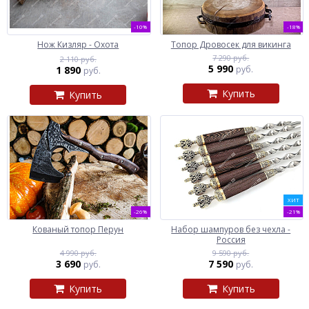
-10%
-18%
Нож Кизляр - Охота
Топор Дровосек для викинга
7 290 руб.
2 110 руб.
5 990
1 890
руб.
руб.
Купить
Купить
ХИТ
-26%
-21%
Кованый топор Перун
Набор шампуров без чехла -
Россия
4 990 руб.
9 590 руб.
3 690
7 590
руб.
руб.
Купить
Купить