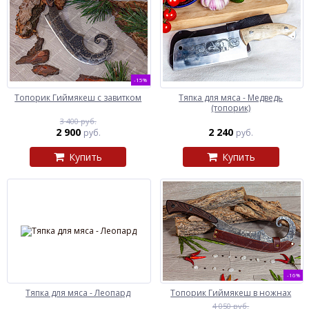
-15%
Топорик Гиймякеш с завитком
Тяпка для мяса - Медведь
(топорик)
3 400 руб.
2 900
2 240
руб.
руб.
Купить
Купить
-16%
Тяпка для мяса - Леопард
Топорик Гиймякеш в ножнах
4 050 руб.