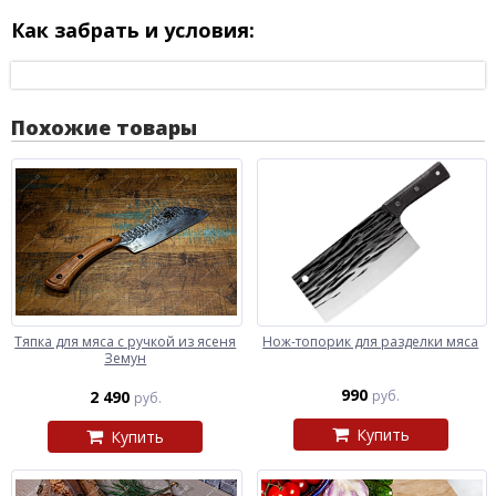
Как забрать и условия:
Похожие товары
Тяпка для мяса с ручкой из ясеня
Нож-топорик для разделки мяса
Земун
990
2 490
руб.
руб.
Купить
Купить