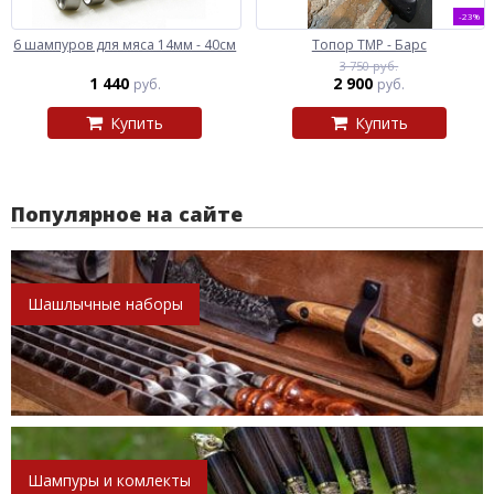
-23%
6 шампуров для мяса 14мм - 40см
Топор ТМР - Барс
3 750 руб.
1 440
2 900
руб.
руб.
Купить
Купить
Популярное на сайте
Шашлычные наборы
Шампуры и комлекты