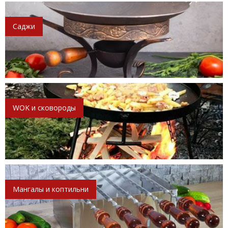
Саджи
WOK и сковороды
Мангалы и коптильни