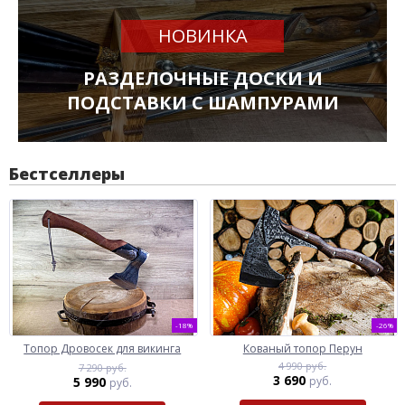
НОВИНКА
РАЗДЕЛОЧНЫЕ ДОСКИ И
ПОДСТАВКИ С ШАМПУРАМИ
Бестселлеры
-18%
-26%
Топор Дровосек для викинга
Кованый топор Перун
4 990 руб.
7 290 руб.
3 690
5 990
руб.
руб.