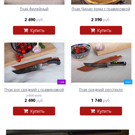
Пчак филейный
Пчак Чинар ёрма с гравировкой
2 490
2 390
руб.
руб.
Купить
Купить
-14%
ХИТ
Пчак рог средний с гравировкой
Пчак средний оргстекло
2 890 руб.
2 490
1 740
руб.
руб.
Купить
Купить