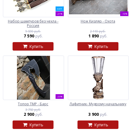
ХИТ
-21%
-10%
Набор шампуров без чехла -
Нож Кизляр - Охота
Россия
9 590 руб.
2 110 руб.
7 590
1 890
руб.
руб.
Купить
Купить
-23%
Топор ТМР - Барс
Лафитник- Мудрому начальнику
3 750 руб.
2 900
3 900
руб.
руб.
Купить
Купить