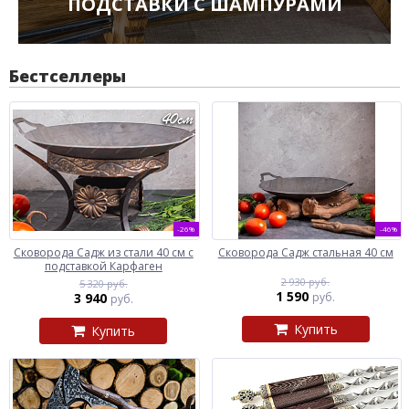
ПОДСТАВКИ С ШАМПУРАМИ
Бестселлеры
-26%
-46%
Сковорода Садж из стали 40 см с
Сковорода Садж стальная 40 см
подставкой Карфаген
2 930 руб.
5 320 руб.
1 590
3 940
руб.
руб.
Купить
Купить