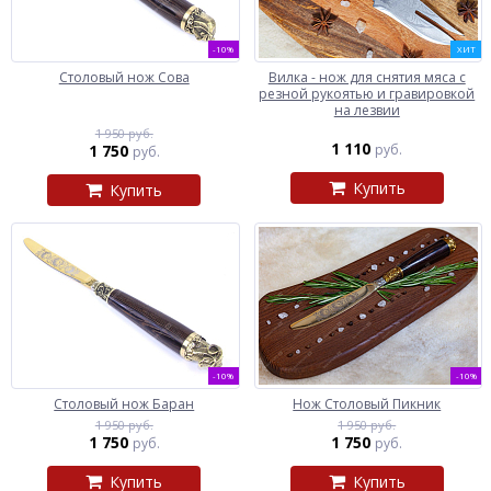
-10%
ХИТ
Столовый нож Сова
Вилка - нож для снятия мяса с
резной рукоятью и гравировкой
на лезвии
1 950 руб.
1 110
1 750
руб.
руб.
Купить
Купить
-10%
-10%
Столовый нож Баран
Нож Столовый Пикник
1 950 руб.
1 950 руб.
1 750
1 750
руб.
руб.
Купить
Купить