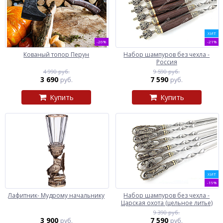
ХИТ
-26%
-21%
Кованый топор Перун
Набор шампуров без чехла -
Россия
4 990 руб.
9 590 руб.
3 690
7 590
руб.
руб.
Купить
Купить
ХИТ
-19%
Лафитник- Мудрому начальнику
Набор шампуров без чехла -
Царская охота (цельное литье)
9 390 руб.
3 900
7 590
руб.
руб.