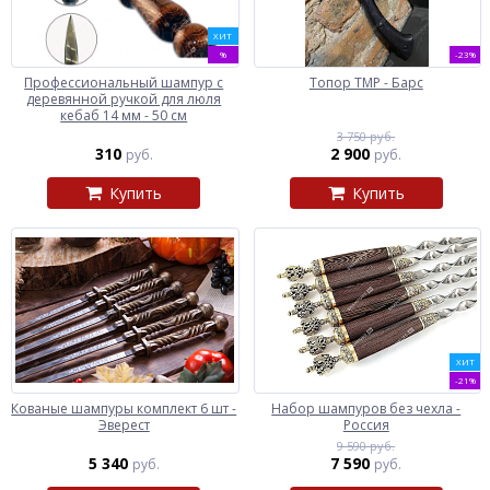
ХИТ
%
-23%
Профессиональный шампур с
Топор ТМР - Барс
деревянной ручкой для люля
кебаб 14 мм - 50 см
3 750 руб.
310
2 900
руб.
руб.
Купить
Купить
ХИТ
-21%
Кованые шампуры комплект 6 шт -
Набор шампуров без чехла -
Эверест
Россия
9 590 руб.
5 340
7 590
руб.
руб.