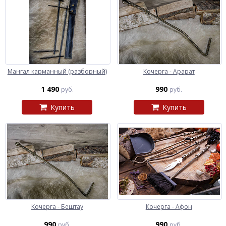
Мангал карманный (разборный)
Кочерга - Арарат
1 490
990
руб.
руб.
Купить
Купить
Кочерга - Бештау
Кочерга - Афон
990
990
руб.
руб.