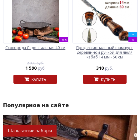
ХИТ
-46%
%
Сковорода Садж стальная 40 см
Профессиональный шампур с
деревянной ручкой для люля
кебаб 14 мм - 50 см
2 930 руб.
1 590
310
руб.
руб.
Купить
Купить
Популярное на сайте
Шашлычные наборы