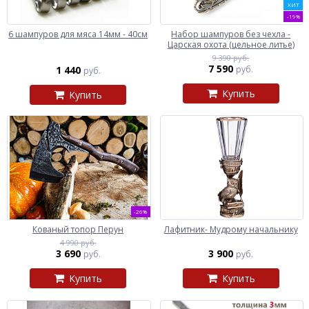
ХИТ
-19%
6 шампуров для мяса 14мм - 40см
Набор шампуров без чехла -
Царская охота (цельное литье)
9 390 руб.
7 590
1 440
руб.
руб.
Купить
Купить
-26%
Кованый топор Перун
Лафитник- Мудрому начальнику
4 990 руб.
3 690
3 900
руб.
руб.
Купить
Купить