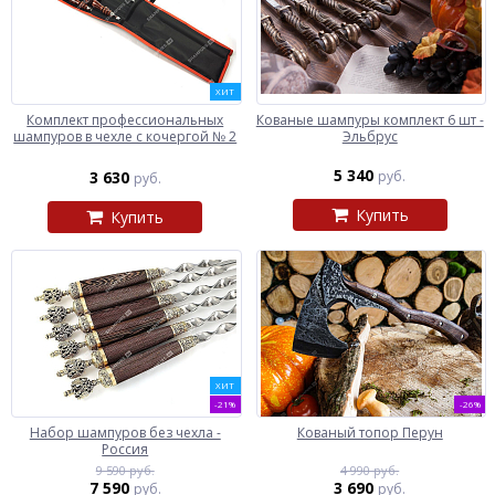
ХИТ
Комплект профессиональных
Кованые шампуры комплект 6 шт -
шампуров в чехле с кочергой № 2
Эльбрус
5 340
3 630
руб.
руб.
Купить
Купить
ХИТ
-21%
-26%
Набор шампуров без чехла -
Кованый топор Перун
Россия
9 590 руб.
4 990 руб.
7 590
3 690
руб.
руб.