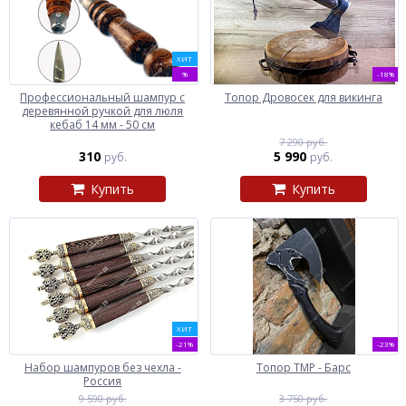
ХИТ
%
-18%
Профессиональный шампур с
Топор Дровосек для викинга
деревянной ручкой для люля
кебаб 14 мм - 50 см
7 290 руб.
310
5 990
руб.
руб.
Купить
Купить
ХИТ
-21%
-23%
Набор шампуров без чехла -
Топор ТМР - Барс
Россия
9 590 руб.
3 750 руб.