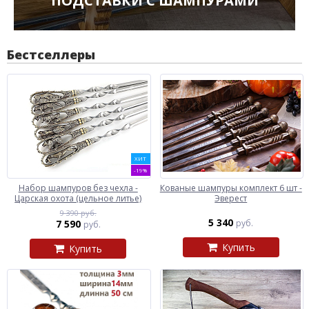
ПОДСТАВКИ С ШАМПУРАМИ
Бестселлеры
ХИТ
-19%
Набор шампуров без чехла -
Кованые шампуры комплект 6 шт -
Царская охота (цельное литье)
Эверест
9 390 руб.
5 340
7 590
руб.
руб.
Купить
Купить