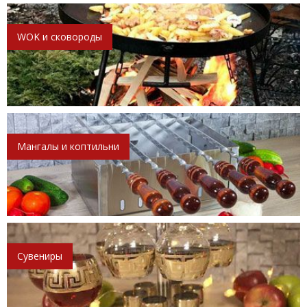
WOK и сковороды
Мангалы и коптильни
Сувениры