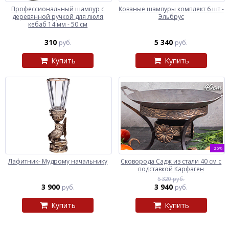
Профессиональный шампур с
Кованые шампуры комплект 6 шт -
деревянной ручкой для люля
Эльбрус
кебаб 14 мм - 50 см
310
5 340
руб.
руб.
Купить
Купить
-26%
Лафитник- Мудрому начальнику
Сковорода Садж из стали 40 см с
подставкой Карфаген
5 320 руб.
3 900
3 940
руб.
руб.
Купить
Купить