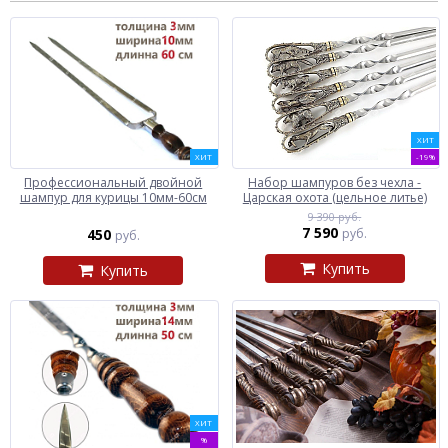
ХИТ
ХИТ
-19%
Профессиональный двойной
Набор шампуров без чехла -
шампур для курицы 10мм-60см
Царская охота (цельное литье)
9 390 руб.
7 590
450
руб.
руб.
Купить
Купить
ХИТ
%