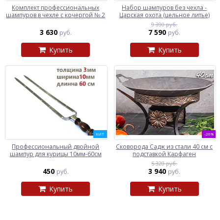
Комплект профессиональных
Набор шампуров без чехла -
шампуров в чехле с кочергой № 2
Царская охота (цельное литье)
9 390 руб.
3 630
7 590
руб.
руб.
Купить
Купить
ХИТ
-26%
Профессиональный двойной
Сковорода Садж из стали 40 см с
шампур для курицы 10мм-60см
подставкой Карфаген
5 320 руб.
450
3 940
руб.
руб.
Купить
Купить