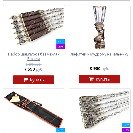
ХИТ
-21%
Набор шампуров без чехла -
Лафитник- Мудрому начальнику
Россия
9 590 руб.
3 900
7 590
руб.
руб.
Купить
Купить
ХИТ
ХИТ
-19%