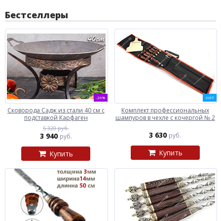
Бестселлеры
-26%
ХИТ
Сковорода Садж из стали 40 см с
Комплект профессиональных
подставкой Карфаген
шампуров в чехле с кочергой № 2
5 320 руб.
3 630
3 940
руб.
руб.
Купить
Купить