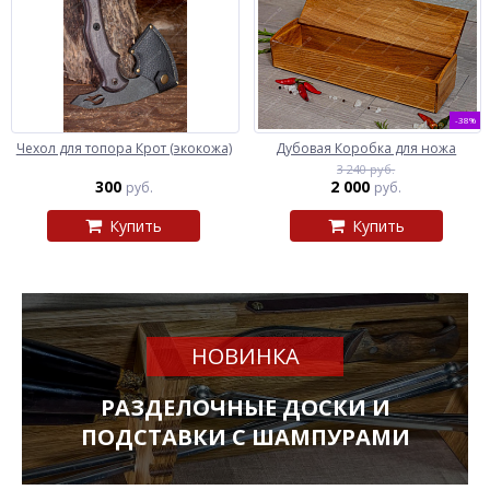
-38%
Чехол для топора Крот (экокожа)
Дубовая Коробка для ножа
3 240 руб.
300
2 000
руб.
руб.
Купить
Купить
НОВИНКА
РАЗДЕЛОЧНЫЕ ДОСКИ И
ПОДСТАВКИ С ШАМПУРАМИ