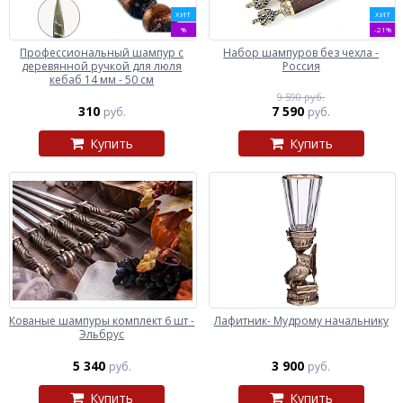
ХИТ
ХИТ
%
-21%
Профессиональный шампур с
Набор шампуров без чехла -
деревянной ручкой для люля
Россия
кебаб 14 мм - 50 см
9 590 руб.
310
7 590
руб.
руб.
Купить
Купить
Кованые шампуры комплект 6 шт -
Лафитник- Мудрому начальнику
Эльбрус
5 340
3 900
руб.
руб.
Купить
Купить