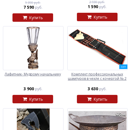
2 930 руб.
9 390 руб.
1 590
7 590
руб.
руб.
Купить
Купить
ХИТ
Лафитник- Мудрому начальнику
Комплект профессиональных
шампуров в чехле с кочергой № 2
3 900
3 630
руб.
руб.
Купить
Купить