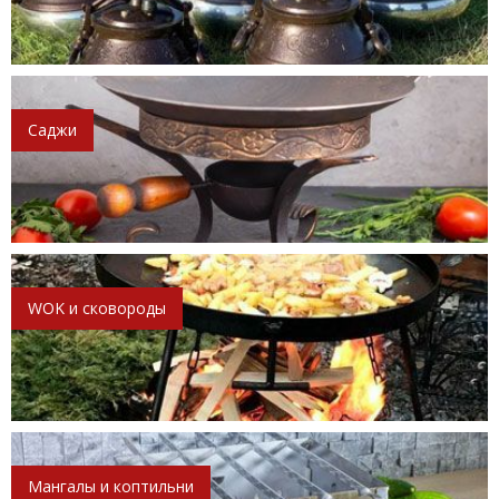
Саджи
WOK и сковороды
Мангалы и коптильни