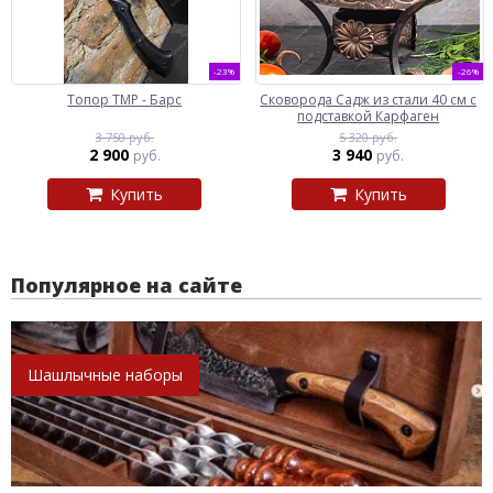
-23%
-26%
Топор ТМР - Барс
Сковорода Садж из стали 40 см с
подставкой Карфаген
3 750 руб.
5 320 руб.
2 900
3 940
руб.
руб.
Купить
Купить
Популярное на сайте
Шашлычные наборы