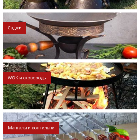
Саджи
WOK и сковороды
Мангалы и коптильни