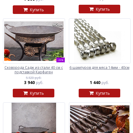
Купить
Купить
-26%
Сковорода Садж из стали 40 см с
6 шампуров для мяса 14мм - 40см
подставкой Карфаген
5 320 руб.
3 940
1 440
руб.
руб.
Купить
Купить