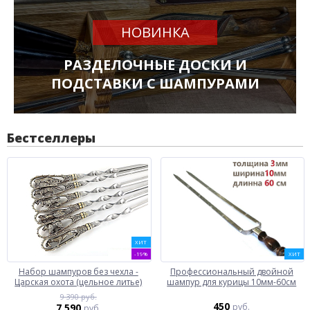
НОВИНКА
РАЗДЕЛОЧНЫЕ ДОСКИ И
ПОДСТАВКИ С ШАМПУРАМИ
Бестселлеры
ХИТ
-19%
ХИТ
Набор шампуров без чехла -
Профессиональный двойной
Царская охота (цельное литье)
шампур для курицы 10мм-60см
9 390 руб.
450
7 590
руб.
руб.