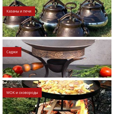
Казаны и печи
Саджи
WOK и сковороды