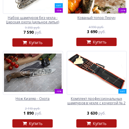
ХИТ
-19%
-26%
Набор шампуров без чехла -
Кованый топор Перун
Царская охота (цельное литье)
4 990 руб.
9 390 руб.
3 690
7 590
руб.
руб.
Купить
Купить
-10%
ХИТ
Нож Кизляр - Охота
Комплект профессиональных
шампуров в чехле с кочергой № 2
2 110 руб.
1 890
3 630
руб.
руб.
Купить
Купить