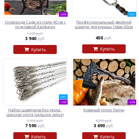
-26%
ХИТ
Сковорода Садж из стали 40 см с
Профессиональный двойной
подставкой Карфаген
шампур для курицы 10мм-60см
5 320 руб.
450
3 940
руб.
руб.
Купить
Купить
ХИТ
-19%
-26%
Набор шампуров без чехла -
Кованый топор Перун
Царская охота (цельное литье)
9 390 руб.
4 990 руб.
7 590
3 690
руб.
руб.
Купить
Купить