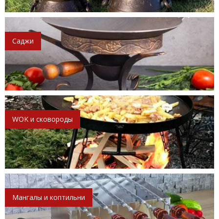
Саджи
WOK и сковороды
Мангалы и коптильни