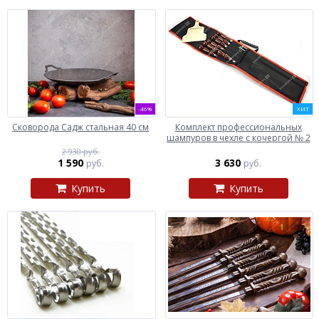
-46%
ХИТ
Сковорода Садж стальная 40 см
Комплект профессиональных
шампуров в чехле с кочергой № 2
2 930 руб.
1 590
3 630
руб.
руб.
Купить
Купить