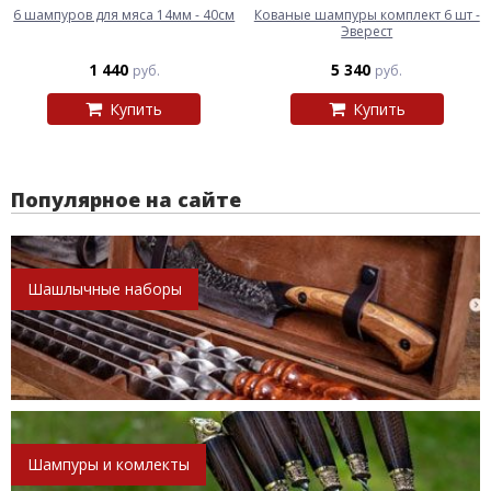
6 шампуров для мяса 14мм - 40см
Кованые шампуры комплект 6 шт -
Эверест
1 440
5 340
руб.
руб.
Купить
Купить
Популярное на сайте
Шашлычные наборы
Шампуры и комлекты