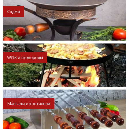
Саджи
WOK и сковороды
Мангалы и коптильни