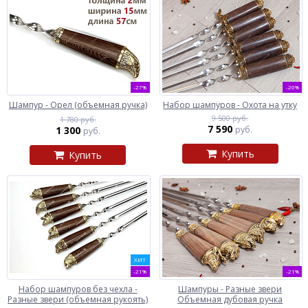
-27%
-20%
Шампур - Орел (объемная ручка)
Набор шампуров - Охота на утку
9 500 руб.
1 780 руб.
7 590
1 300
руб.
руб.
Купить
Купить
ХИТ
-21%
-21%
Набор шампуров без чехла -
Шампуры - Разные звери
Разные звери (объемная рукоять)
Объемная дубовая ручка