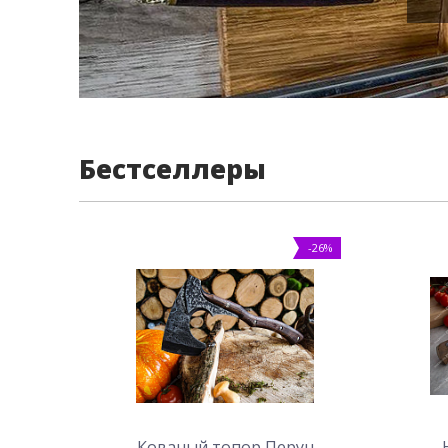
Бестселлеры
-26%
Кованый топор Перун