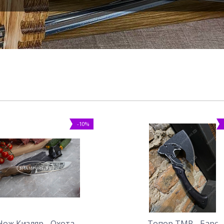
-10%
Нож Кизляр - Охота
Топор ТМР - Барс