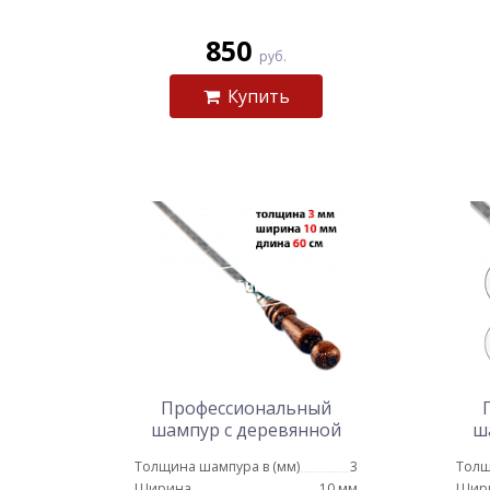
850
руб.
Купить
Профессиональный
шампур с деревянной
ш
ручкой для мяса 10 мм -
руч
Толщина шампура в (мм)
3
Толщ
60 см
Ширина
10 мм
Шир