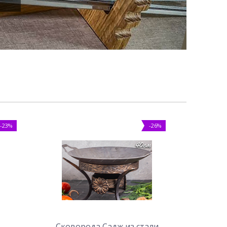
-23%
-26%
Сковорода Садж из стали