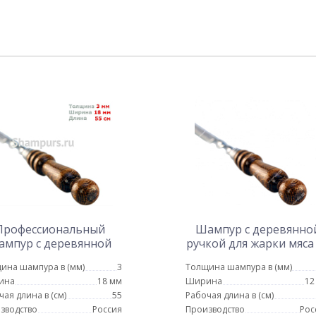
Профессиональный
Шампур с деревянно
ампур с деревянной
ручкой для жарки мяса
кой для люля кебаб 18
мм - 80 см
ина шампура в (мм)
3
Толщина шампура в (мм)
мм - 55 см
ина
18 мм
Ширина
12
чая длина в (см)
55
Рабочая длина в (см)
зводство
Россия
Производство
Рос