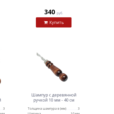
340
руб.
Купить
Шампур с деревянной
й
ручкой 10 мм - 40 см
 14
(эконом)
3
Толщина шампура в (мм)
3
 мм
Ширина
10 мм