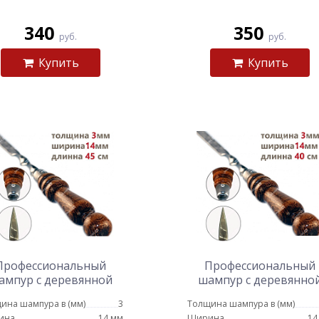
340
350
руб.
руб.
Купить
Купить
Профессиональный
Профессиональный
ампур с деревянной
шампур с деревянно
кой для люля кебаб 14
ручкой для люля кебаб
ина шампура в (мм)
3
Толщина шампура в (мм)
мм - 45 см
мм - 40 см
ина
14 мм
Ширина
14