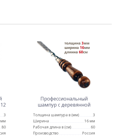
й
Профессиональный
 12
шампур с деревянной
ручкой для люля кебаб 16
3
Толщина шампура в (мм)
3
мм - 60 см
 мм
Ширина
16 мм
80
Рабочая длина в (см)
60
сия
Производство
Россия