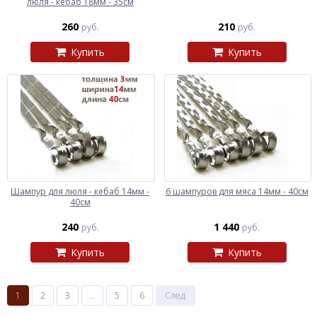
люля - кебаб 18мм - 35см
260
210
руб.
руб.
Купить
Купить
Шампур для люля - кебаб 14мм -
6 шампуров для мяса 14мм - 40см
40см
240
1 440
руб.
руб.
Купить
Купить
1
2
3
...
5
6
След.