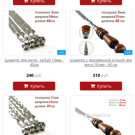
Купить
Купить
ХИТ
ХИТ
Шампур для люля - кебаб 16мм -
Шампур с деревянной ручкой для
40см
мяса 18 мм - 40 см
240
310
руб.
руб.
Купить
Купить