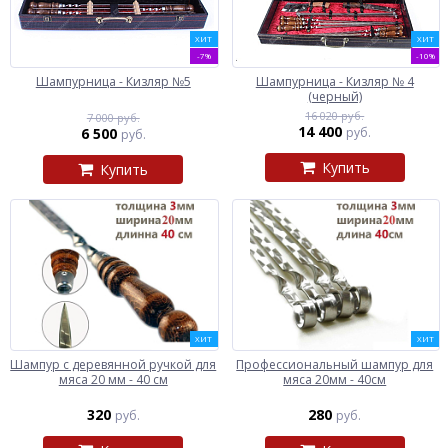
ХИТ
ХИТ
-7%
-10%
Шампурница - Кизляр №5
Шампурница - Кизляр № 4
(черный)
16 020 руб.
7 000 руб.
14 400
6 500
руб.
руб.
Купить
Купить
ХИТ
ХИТ
Шампур с деревянной ручкой для
Профессиональный шампур для
мяса 20 мм - 40 см
мяса 20мм - 40см
320
280
руб.
руб.