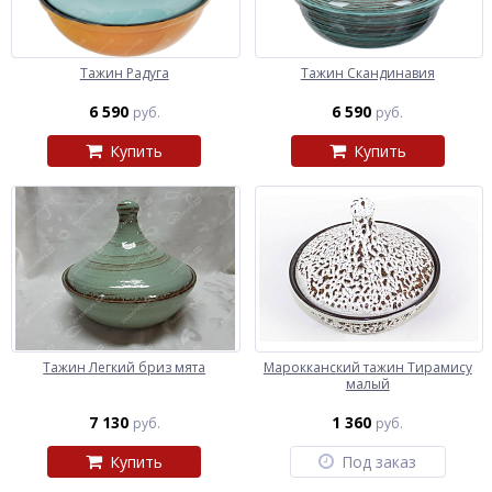
Тажин Радуга
Тажин Скандинавия
6 590
6 590
руб.
руб.
Купить
Купить
Тажин Легкий бриз мята
Марокканский тажин Тирамису
малый
7 130
1 360
руб.
руб.
Купить
Под заказ