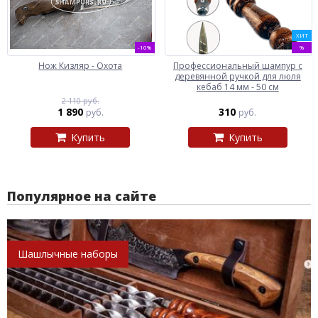
ХИТ
-10%
%
Нож Кизляр - Охота
Профессиональный шампур с
деревянной ручкой для люля
кебаб 14 мм - 50 см
2 110 руб.
1 890
310
руб.
руб.
Купить
Купить
Популярное на сайте
Шашлычные наборы