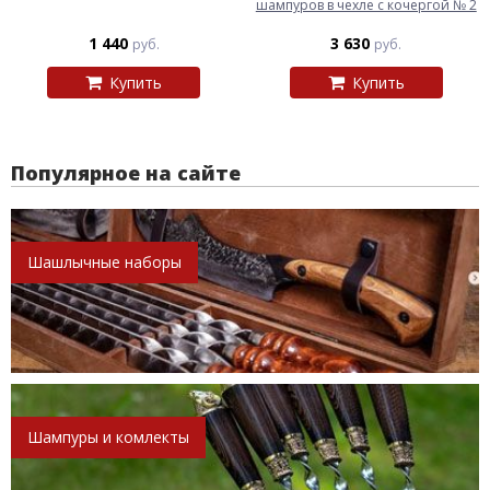
шампуров в чехле с кочергой № 2
1 440
3 630
руб.
руб.
Купить
Купить
Популярное на сайте
Шашлычные наборы
Шампуры и комлекты