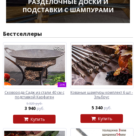
РАЗДЕЛОЧНЫЕ ДОСКИ И
ПОДСТАВКИ С ШАМПУРАМИ
Бестселлеры
-26%
Сковорода Садж из стали 40 см с
Кованые шампуры комплект 6 шт -
подставкой Карфаген
Эльбрус
5 320 руб.
5 340
3 940
руб.
руб.
Купить
Купить