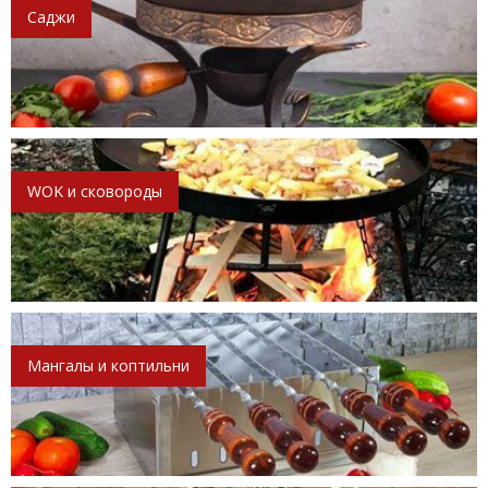
Саджи
WOK и сковороды
Мангалы и коптильни