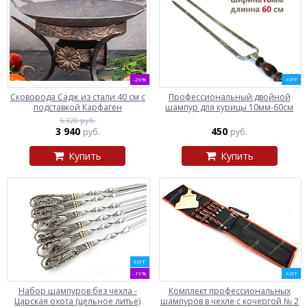
-26%
ХИТ
Сковорода Садж из стали 40 см с
Профессиональный двойной
подставкой Карфаген
шампур для курицы 10мм-60см
5 320 руб.
3 940
450
руб.
руб.
Купить
Купить
ХИТ
-19%
ХИТ
Набор шампуров без чехла -
Комплект профессиональных
Царская охота (цельное литье)
шампуров в чехле с кочергой № 2