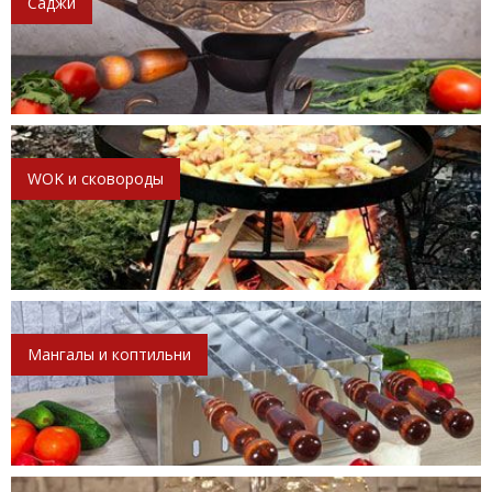
Саджи
WOK и сковороды
Мангалы и коптильни