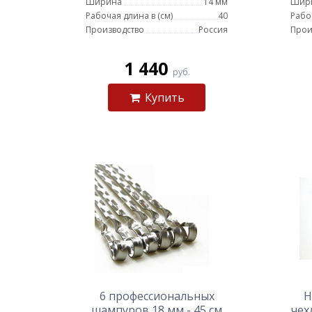
Ширина
14 мм
Шир
Рабочая длина в (см)
40
Рабо
Производство
Россия
Прои
1 440
руб.
Купить
6 профессиональных
Н
шампуров 18 мм - 45 см
чех