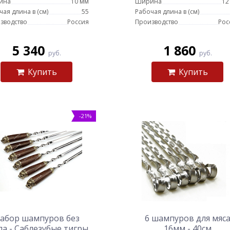
ина
10 мм
Ширина
12
чая длина в (см)
55
Рабочая длина в (см)
зводство
Россия
Производство
Рос
5 340
1 860
руб.
руб.
Купить
Купить
-21%
абор шампуров без
6 шампуров для мяс
ла - Саблезубые тигры
16мм - 40см