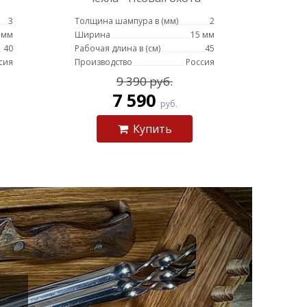
(цельное литье)
3
Толщина шампура в (мм)
2
 мм
Ширина
15 мм
40
Рабочая длина в (см)
45
сия
Производство
Россия
9 390 руб.
7 590
руб.
Купить