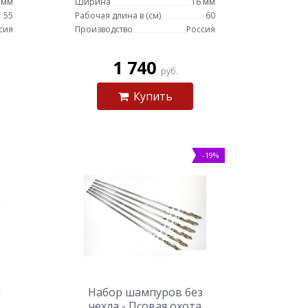
 мм
Ширина
16 мм
55
Рабочая длина в (см)
60
сия
Производство
Россия
1 740
руб.
Купить
-19%
а
Набор шампуров без
чехла - Псовая охота