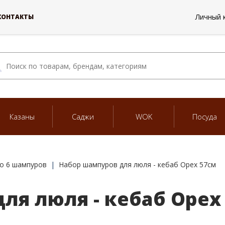
Личный 
КОНТАКТЫ
Казаны
Саджи
WOK
Посуда
о 6 шампуров
Набор шампуров для люля - кебаб Орех 57см
ля люля - кебаб Орех