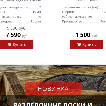
ина шампура в (мм)
2
Толщина шампура в (мм)
ина
15 мм
Ширина
16
чая длина в (см)
45
Рабочая длина в (см)
зводство
Россия
Производство
Рос
9 590 руб.
7 590
1 500
руб.
руб.
Купить
Купить
НОВИНКА
РАЗДЕЛОЧНЫЕ ДОСКИ И