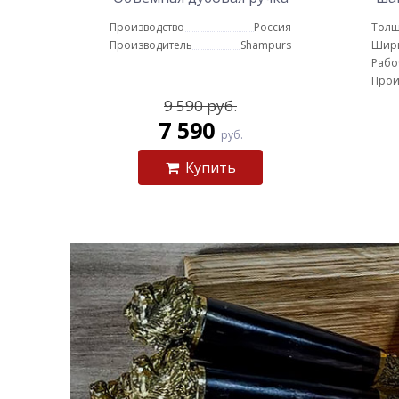
ру
Производство
Россия
Толщ
Производитель
Shampurs
Шир
Рабо
Прои
9 590 руб.
7 590
руб.
Купить