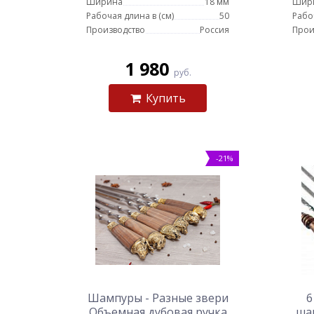
Ширина
18 мм
Шир
Рабочая длина в (см)
50
Рабо
Производство
Россия
Прои
1 980
руб.
Купить
-21%
Шампуры - Разные звери
6
Объемная дубовая ручка
ша