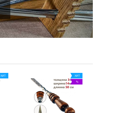
ХИТ
ХИТ
%