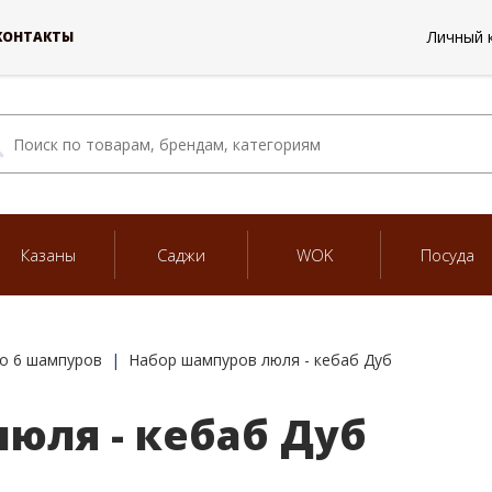
Личный 
КОНТАКТЫ
Казаны
Саджи
WOK
Посуда
о 6 шампуров
Набор шампуров люля - кебаб Дуб
юля - кебаб Дуб