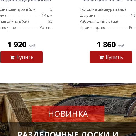
чкой для люля - кебаб
ина шампура в (мм)
3
Толщина шампура в (мм)
14мм - 55 см
ина
14 мм
Ширина
18
чая длина в (см)
55
Рабочая длина в (см)
зводство
Россия
Производство
Рос
1 920
1 860
руб.
руб.
Купить
Купить
НОВИНКА
РАЗДЕЛОЧНЫЕ ДОСКИ И