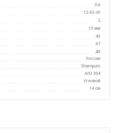
0.6
12-63-sh
2
15 мм
45
67
да
Россия
Shampurs
AISI 304
Угловой
14 см