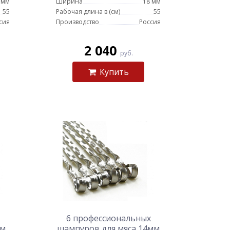
 мм
Ширина
18 мм
55
Рабочая длина в (см)
55
сия
Производство
Россия
2 040
руб.
Купить
6 профессиональных
см
шампуров для мяса 14мм