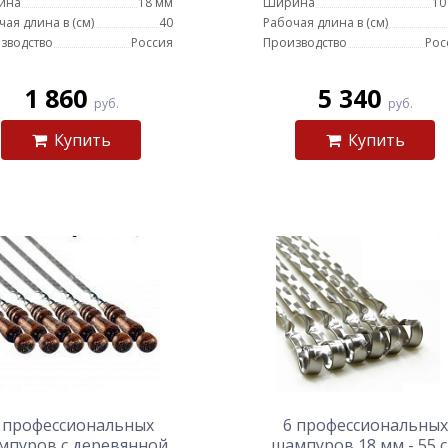
ина
18 мм
Ширина
10
чая длина в (см)
40
Рабочая длина в (см)
зводство
Россия
Производство
Рос
1 860
5 340
руб.
руб.
Купить
Купить
 профессиональных
6 профессиональных
мпуров с деревянной
шампуров 18 мм - 55 