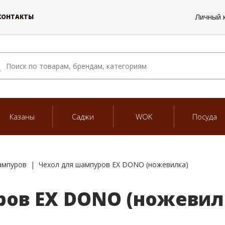
Личный 
КОНТАКТЫ
Казаны
Саджи
WOK
Посуда
ампуров
Чехол для шампуров EX DONO (ножевилка)
ов EX DONO (ножевил