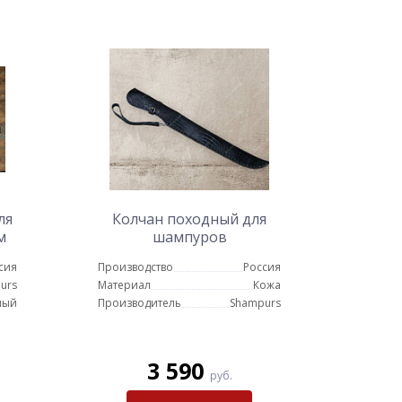
ля
Колчан походный для
м
шампуров
сия
Производство
Россия
urs
Материал
Кожа
ный
Производитель
Shampurs
3 590
руб.