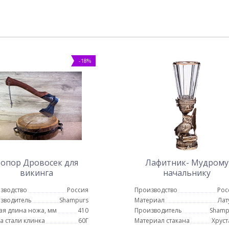
-18%
опор Дровосек для
Лафитник- Мудрому
викинга
начальнику
зводство
Россия
Производство
Рос
зводитель
Shampurs
Материал
Лат
я длина ножа, мм
410
Производитель
Shamp
а стали клинка
60Г
Материал стакана
Хруст