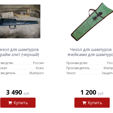
ехол для шампуров
Чехол для шампуров 
райм элит (черный)
ячейками для шампур
и карманом для
зводство
Россия
Производство
Рос
аксессуаров
риал
Кожа
Производитель
Shamp
зводитель
Shampurs
Чехол
Защит
3 490
1 200
руб.
руб.
Купить
Купить