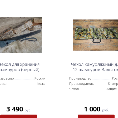
Чехол для хранения
Чехол камуфляжный д
шампуров (черный)
12 шампуров Вальто
зводство
Россия
Производство
Рос
риал
Кожа
Производитель
Shamp
Чехол
Защит
3 490
1 000
руб.
руб.