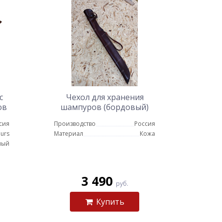
с
Чехол для хранения
ов
шампуров (бордовый)
сия
Производство
Россия
urs
Материал
Кожа
ный
3 490
руб.
Купить