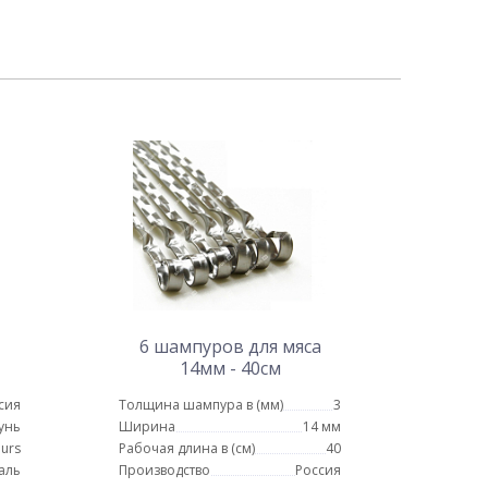
6 шампуров для мяса
14мм - 40см
сия
Толщина шампура в (мм)
3
унь
Ширина
14 мм
urs
Рабочая длина в (см)
40
аль
Производство
Россия