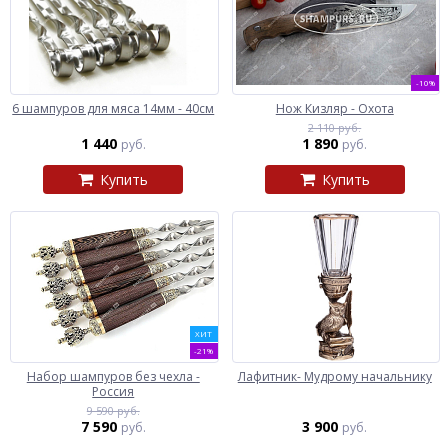
-10%
6 шампуров для мяса 14мм - 40см
Нож Кизляр - Охота
2 110 руб.
1 440
1 890
руб.
руб.
Купить
Купить
ХИТ
-21%
Набор шампуров без чехла -
Лафитник- Мудрому начальнику
Россия
9 590 руб.
7 590
3 900
руб.
руб.