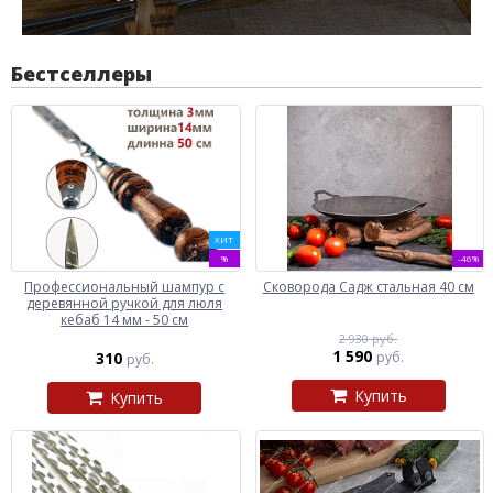
Бестселлеры
ХИТ
%
-46%
Профессиональный шампур с
Сковорода Садж стальная 40 см
деревянной ручкой для люля
кебаб 14 мм - 50 см
2 930 руб.
1 590
310
руб.
руб.
Купить
Купить