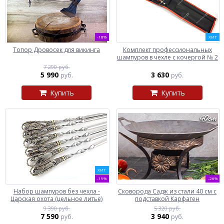
-18%
ХИТ
Топор Дровосек для викинга
Комплект профессиональных
шампуров в чехле с кочергой № 2
7 290 руб.
5 990
3 630
руб.
руб.
Купить
Купить
ХИТ
-19%
-26%
Набор шампуров без чехла -
Сковорода Садж из стали 40 см с
Царская охота (цельное литье)
подставкой Карфаген
9 390 руб.
5 320 руб.
7 590
3 940
руб.
руб.