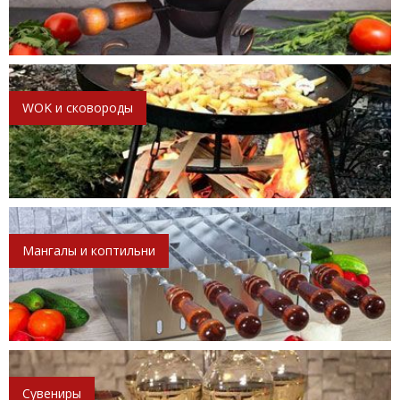
WOK и сковороды
Мангалы и коптильни
Сувениры