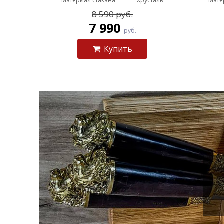
Материал стакана
Хрусталь
Мате
8 590 руб.
7 990
руб.
Купить