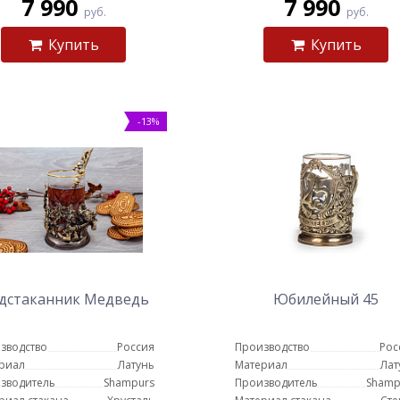
7 990
7 990
руб.
руб.
Купить
Купить
-13%
дстаканник Медведь
Юбилейный 45
зводство
Россия
Производство
Рос
риал
Латунь
Материал
Лат
зводитель
Shampurs
Производитель
Shamp