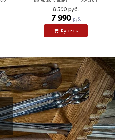
кло
Материал стакана
Хрусталь
8 590 руб.
7 990
руб.
Купить