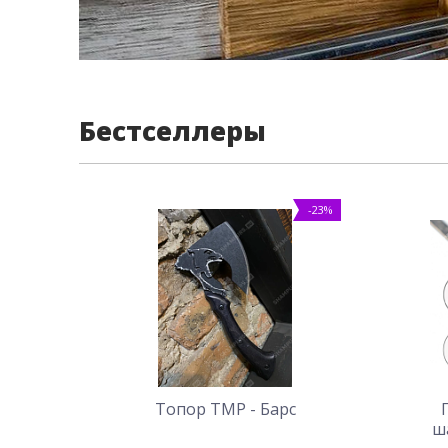
Бестселлеры
-23%
Топор ТМР - Барс
ш