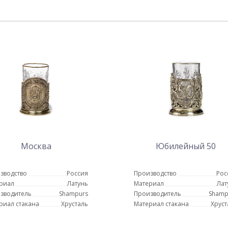
Москва
Юбилейный 50
зводство
Россия
Производство
Рос
риал
Латунь
Материал
Лат
зводитель
Shampurs
Производитель
Shamp
риал стакана
Хрусталь
Материал стакана
Хруст