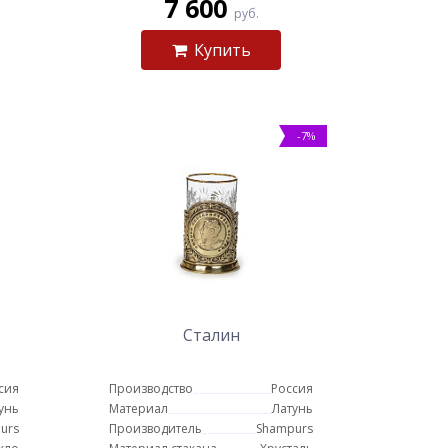
7 600
руб.
Купить
-7%
Сталин
сия
Производство
Россия
унь
Материал
Латунь
urs
Производитель
Shampurs