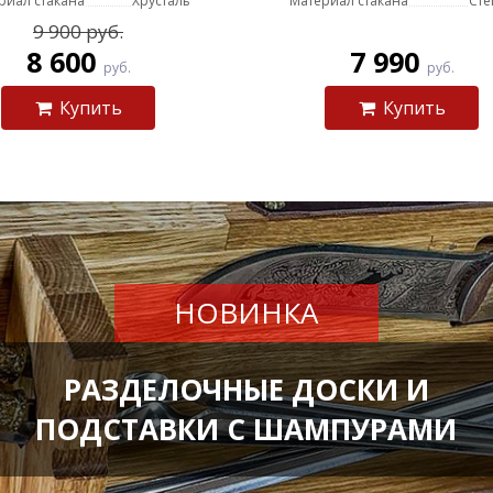
риал стакана
Хрусталь
Материал стакана
Сте
9 900 руб.
8 600
7 990
руб.
руб.
Купить
Купить
НОВИНКА
РАЗДЕЛОЧНЫЕ ДОСКИ И
ПОДСТАВКИ С ШАМПУРАМИ