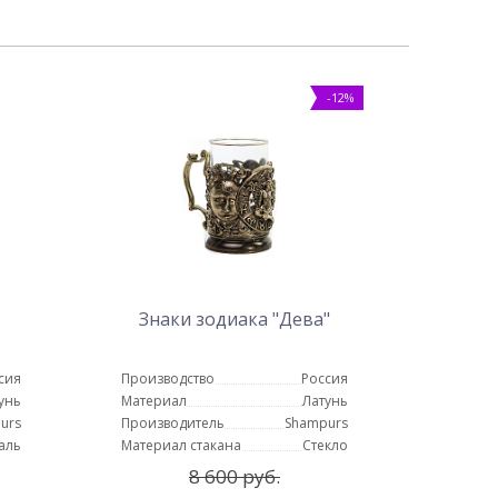
-12%
Знаки зодиака "Дева"
сия
Производство
Россия
унь
Материал
Латунь
urs
Производитель
Shampurs
аль
Материал стакана
Стекло
8 600 руб.