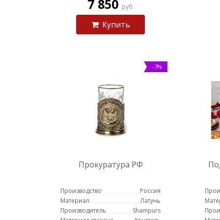
7 850
руб.
Купить
-7%
Прокуратура РФ
По
Производство
Россия
Прои
Материал
Латунь
Мате
Производитель
Shampurs
Прои